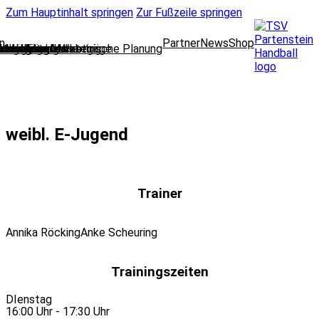
Zum Hauptinhalt springen
Zur Fußzeile springen
n
Partner
News
Shop
lungsleitung
cklung und strategische Planung
oring und Marketing
l Media und Web
dleitung
 und Finanzen
 und Mitgliedsanträge
wear
ausschuss
nbelegung
enteam
weibl. E-Jugend
Trainer
Annika Röcking
Anke Scheuring
Trainingszeiten
DIenstag
16:00 Uhr - 17:30 Uhr