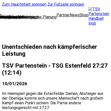
Zum Hauptinhalt springen
Zur Fußzeile springen
n
Partner
News
Shop
lungsleitung
cklung und strategische Planung
oring und Marketing
l Media und Web
dleitung
 und Finanzen
 und Mitgliedsanträge
wear
ausschuss
nbelegung
enteam
Unentschieden nach kämpferischer
Leistung
TSV Partenstein - TSG Estenfeld 27:27
(12:14)
10/01/2026
Im Heimspiel gegen die Estenfelder Damen, Absteiger aus
der Oberliga, konnte sich unsere Mannschaft nach großem
Kampf einen Punkt sichern. Die Partie endete
leistungsgerecht mit 27:27.