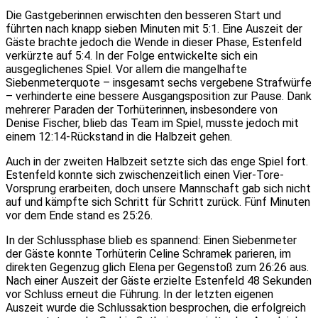
Die Gastgeberinnen erwischten den besseren Start und
führten nach knapp sieben Minuten mit 5:1. Eine Auszeit der
Gäste brachte jedoch die Wende in dieser Phase, Estenfeld
verkürzte auf 5:4. In der Folge entwickelte sich ein
ausgeglichenes Spiel. Vor allem die mangelhafte
Siebenmeterquote – insgesamt sechs vergebene Strafwürfe
– verhinderte eine bessere Ausgangsposition zur Pause. Dank
mehrerer Paraden der Torhüterinnen, insbesondere von
Denise Fischer, blieb das Team im Spiel, musste jedoch mit
einem 12:14-Rückstand in die Halbzeit gehen.
Auch in der zweiten Halbzeit setzte sich das enge Spiel fort.
Estenfeld konnte sich zwischenzeitlich einen Vier-Tore-
Vorsprung erarbeiten, doch unsere Mannschaft gab sich nicht
auf und kämpfte sich Schritt für Schritt zurück. Fünf Minuten
vor dem Ende stand es 25:26.
In der Schlussphase blieb es spannend: Einen Siebenmeter
der Gäste konnte Torhüterin Celine Schramek parieren, im
direkten Gegenzug glich Elena per Gegenstoß zum 26:26 aus.
Nach einer Auszeit der Gäste erzielte Estenfeld 48 Sekunden
vor Schluss erneut die Führung. In der letzten eigenen
Auszeit wurde die Schlussaktion besprochen, die erfolgreich