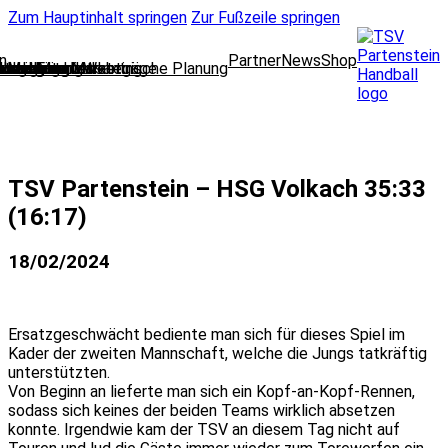
Zum Hauptinhalt springen
Zur Fußzeile springen
n
Partner
News
Shop
lungsleitung
cklung und strategische Planung
oring und Marketing
l Media und Web
dleitung
 und Finanzen
 und Mitgliedsanträge
wear
ausschuss
nbelegung
enteam
TSV Partenstein – HSG Volkach 35:33
(16:17)
18/02/2024
Ersatzgeschwächt bediente man sich für dieses Spiel im
Kader der zweiten Mannschaft, welche die Jungs tatkräftig
unterstützten.
Von Beginn an lieferte man sich ein Kopf-an-Kopf-Rennen,
sodass sich keines der beiden Teams wirklich absetzen
konnte. Irgendwie kam der TSV an diesem Tag nicht auf