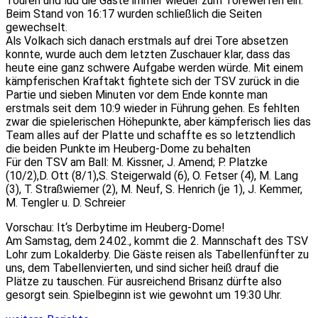
Touren und lud die Gäste immer wieder zum Torewerfen ein.
Beim Stand von 16:17 wurden schließlich die Seiten
gewechselt.
Als Volkach sich danach erstmals auf drei Tore absetzen
konnte, wurde auch dem letzten Zuschauer klar, dass das
heute eine ganz schwere Aufgabe werden würde. Mit einem
kämpferischen Kraftakt fightete sich der TSV zurück in die
Partie und sieben Minuten vor dem Ende konnte man
erstmals seit dem 10:9 wieder in Führung gehen. Es fehlten
zwar die spielerischen Höhepunkte, aber kämpferisch lies das
Team alles auf der Platte und schaffte es so letztendlich
die beiden Punkte im Heuberg-Dome zu behalten
Für den TSV am Ball: M. Kissner, J. Amend; P. Platzke
(10/2),D. Ott (8/1),S. Steigerwald (6), O. Fetser (4), M. Lang
(3), T. Straßwiemer (2), M. Neuf, S. Henrich (je 1), J. Kemmer,
M. Tengler u. D. Schreier
Vorschau: It‘s Derbytime im Heuberg-Dome!
Am Samstag, dem 24.02., kommt die 2. Mannschaft des TSV
Lohr zum Lokalderby. Die Gäste reisen als Tabellenfünfter zu
uns, dem Tabellenvierten, und sind sicher heiß drauf die
Plätze zu tauschen. Für ausreichend Brisanz dürfte also
gesorgt sein. Spielbeginn ist wie gewohnt um 19:30 Uhr.