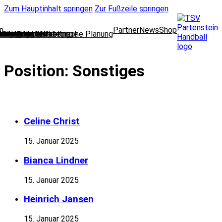
Zum Hauptinhalt springen
Zur Fußzeile springen
n
Partner
News
Shop
lungsleitung
cklung und strategische Planung
oring und Marketing
l Media und Web
dleitung
 und Finanzen
 und Mitgliedsanträge
wear
ausschuss
nbelegung
enteam
Position:
Sonstiges
Celine Christ
15. Januar 2025
Bianca Lindner
15. Januar 2025
Heinrich Jansen
15. Januar 2025