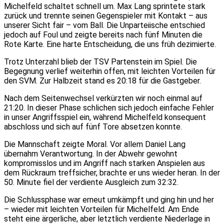
Michelfeld schaltet schnell um. Max Lang sprintete stark
zurück und trennte seinen Gegenspieler mit Kontakt – aus
unserer Sicht fair – vom Ball. Die Unparteiische entschied
jedoch auf Foul und zeigte bereits nach fünf Minuten die
Rote Karte. Eine harte Entscheidung, die uns früh dezimierte.
Trotz Unterzahl blieb der TSV Partenstein im Spiel. Die
Begegnung verlief weiterhin offen, mit leichten Vorteilen für
den SVM. Zur Halbzeit stand es 20:18 für die Gastgeber.
Nach dem Seitenwechsel verkürzten wir noch einmal auf
21:20. In dieser Phase schlichen sich jedoch einfache Fehler
in unser Angriffsspiel ein, während Michelfeld konsequent
abschloss und sich auf fünf Tore absetzen konnte.
Die Mannschaft zeigte Moral. Vor allem Daniel Lang
übernahm Verantwortung. In der Abwehr gewohnt
kompromisslos und im Angriff nach starken Anspielen aus
dem Rückraum treffsicher, brachte er uns wieder heran. In der
50. Minute fiel der verdiente Ausgleich zum 32:32.
Die Schlussphase war erneut umkämpft und ging hin und her
– wieder mit leichten Vorteilen für Michelfeld. Am Ende
steht eine ärgerliche, aber letztlich verdiente Niederlage in