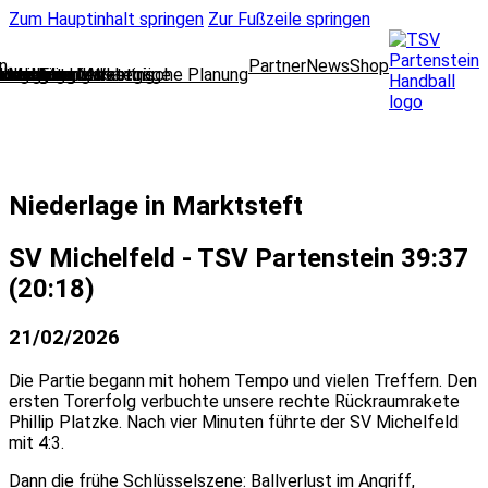
Zum Hauptinhalt springen
Zur Fußzeile springen
n
Partner
News
Shop
lungsleitung
cklung und strategische Planung
oring und Marketing
l Media und Web
dleitung
 und Finanzen
 und Mitgliedsanträge
wear
ausschuss
nbelegung
enteam
Niederlage in Marktsteft
SV Michelfeld - TSV Partenstein 39:37
(20:18)
21/02/2026
Die Partie begann mit hohem Tempo und vielen Treffern. Den
ersten Torerfolg verbuchte unsere rechte Rückraumrakete
Phillip Platzke. Nach vier Minuten führte der SV Michelfeld
mit 4:3.
Dann die frühe Schlüsselszene: Ballverlust im Angriff,