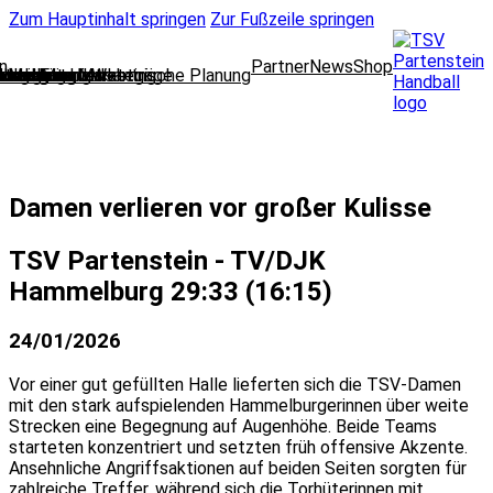
Zum Hauptinhalt springen
Zur Fußzeile springen
n
Partner
News
Shop
lungsleitung
cklung und strategische Planung
oring und Marketing
l Media und Web
dleitung
 und Finanzen
 und Mitgliedsanträge
wear
ausschuss
nbelegung
enteam
Damen verlieren vor großer Kulisse
TSV Partenstein - TV/DJK
Hammelburg 29:33 (16:15)
24/01/2026
Vor einer gut gefüllten Halle lieferten sich die TSV-Damen
mit den stark aufspielenden Hammelburgerinnen über weite
Strecken eine Begegnung auf Augenhöhe. Beide Teams
starteten konzentriert und setzten früh offensive Akzente.
Ansehnliche Angriffsaktionen auf beiden Seiten sorgten für
zahlreiche Treffer, während sich die Torhüterinnen mit